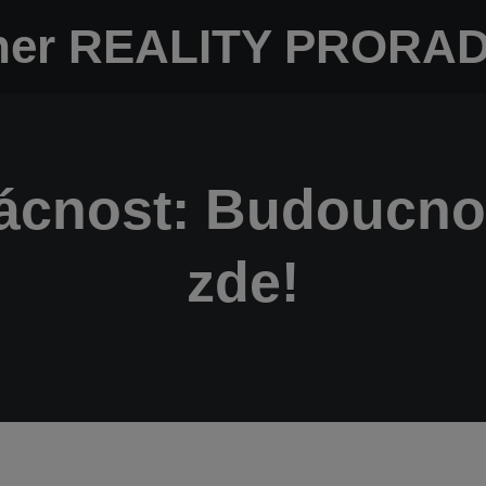
artner REALITY PRORAD
cnost: Budoucnos
zde!