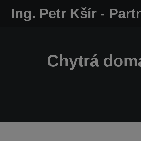
Ing. Petr Kšír - P
Chytrá domá