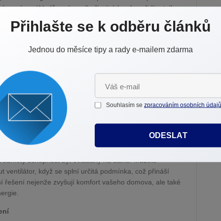
úsporám nákladů a zároveň přispívá k ochraně životního
Přihlašte se k odběru článků
utomatizované řízení teploty. Chytré termostaty se učí
im denním rutinám. Můžete je nastavit tak, aby snížily
Jednou do měsíce tipy a rady e-mailem zdarma
ně před vaším příjezdem, čímž se snižuje zbytečná spotřeba
 nejenže spotřebovávají méně energie než tradiční žárovky,
á, že můžete vypnout světla v jakékoli místnosti vašeho
Souhlasím se
zpracováním osobních údaj
. Některé modely dokonce umožňují nastavení intenzity a
tmosféry a zároveň šetří energii.
ODESLAT
é chytré zásuvky, které přinášejí unikátní výhodu:
v chytrá zařízení. Připojením například lampy, ventilátoru
 předměty schopnost být ovládány na dálku. Můžete
 ventilátor, když se splní určitá podmínka, což přináší
tní řešení nejenže zvyšují komfort vašeho domova, ale také
ergie.
ení