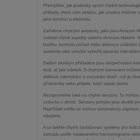
Přemýšlíte, jak prakticky využít chytré technolo
příklady, které vám ukážou, jak snadno můžete za
jeho komfort a efektivitu.
Začněme chytrými asistenty, jako jsou Amazon Al
ovládat různé aspekty vašeho domova hlasem. M
budíku, kontrolu počasí nebo dokonce ovládání c
asistenty vám umožní vytvořit opravdu interaktivn
Dalším skvělým příkladem jsou bezpečnostní kam
duši, ať jste kdekoli. S chytrými kamerami může
dálkové odemykání a zamykání dveří, což je ideál
příslušníky nebo přátele, když nejste doma.
Nezapomeňte také na chytré senzory. Ty mohou d
vzduchu v domě. Senzory pohybu jsou skvělé pr
Například světla se mohou automaticky zapnout, k
odejdete.
A co takhle chytré zavlažovací systémy pro vaši
zahradu podle nastaveného harmonogramu nebo 