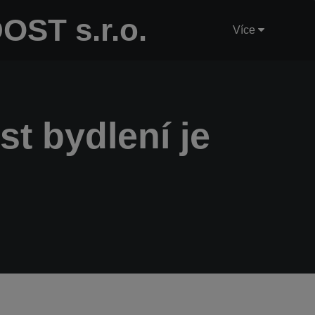
OST s.r.o.
Více
t bydlení je