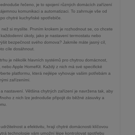
ednoduše řečeno, je to spojení různých domácích zařízení
vzájemnou komunikaci a automatizaci. To zahrnuje vše od
 po chytré kuchyňské spotřebiče.
 než si myslíte. Prvním krokem je rozhodnout se, co chcete
každodenní úkoly, jako je nastavení termostatu nebo
výšit bezpečnost svého domova? Jakmile máte jasný cíl,
to cíle dosáhnout.
trhu je několik hlavních systémů pro chytrou domácnost,
 nebo Apple HomeKit. Každý z nich má své specifické
 Vyberte platformu, která nejlépe vyhovuje vašim potřebám a
nými zařízeními.
 a nastavení. Většina chytrých zařízení je navržena tak, aby
 Mnoho z nich lze jednoduše připojit do běžné zásuvky a
onu.
ržitelnost a efektivitu, hrají chytré domácnosti klíčovou
 Chytrá technologie vám umožní lépe kontrolovat spotřebu