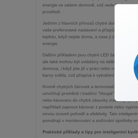
energie ve vašem domově, což vede k výrazným 
prostředí.
Jedním z hlavních přínosů chytré domácnosti je a
vaše preferované nastavení a přizpůsobují se vaš
teplotu, když nejste doma, a zase ji zvýšily těs
energie.
Dalším příkladem jsou chytré LED žárovky, které
ale také mohou být ovládány na dálku. To znamen
domova, i když jste již v práci nebo na dovolené
barvy světla, což přispívá k vytváření příjemné a
Kromě chytrých žárovek a termostatů jsou zde tak
umožňují proměnit i tradiční "hloupé" spotřebiče 
nebo kávovaru do chytré zásuvky získávají tyto
například zapnout kávovar z postele nebo vypnout
novou úroveň pohodlí a efektivity. Tato inteligen
pomáhají v monitorování a snižování spotřeby en
Praktické příklady a tipy pro inteligentní bydl