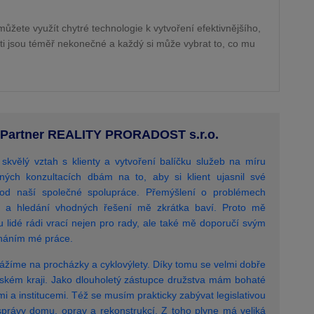
ůžete využít chytré technologie k vytvoření efektivnějšího,
i jsou téměř nekonečné a každý si může vybrat to, co mu
 - Partner REALITY PRORADOST s.r.o.
skvělý vztah s klienty a vytvoření balíčku služeb na míru
ných konzultacích dbám na to, aby si klient ujasnil své
od naší společné spolupráce. Přemýšlení o problémech
m a hledání vhodných řešení mě zkrátka baví. Proto mě
u lidé rádi vrací nejen pro rady, ale také mě doporučí svým
náním mé práce.
ážíme na procházky a cyklovýlety. Díky tomu se velmi dobře
kém kraji. Jako dlouholetý zástupce družstva mám bohaté
mi a institucemi. Též se musím prakticky zabývat legislativou
i správy domu, oprav a rekonstrukcí. Z toho plyne má veliká