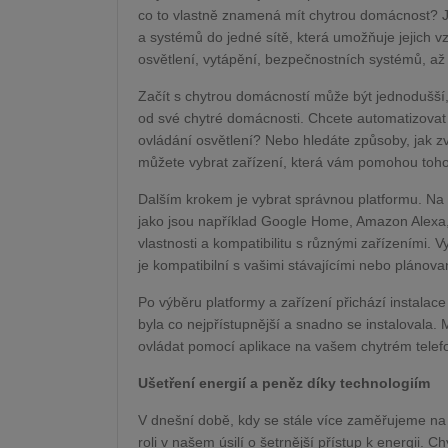
co to vlastně znamená mít chytrou domácnost? J
a systémů do jedné sítě, která umožňuje jejich 
osvětlení, vytápění, bezpečnostních systémů, až
Začít s chytrou domácností může být jednodušší,
od své chytré domácnosti. Chcete automatizovat 
ovládání osvětlení? Nebo hledáte způsoby, jak z
můžete vybrat zařízení, která vám pomohou toho
Dalším krokem je vybrat správnou platformu. Na 
jako jsou například Google Home, Amazon Alexa,
vlastnosti a kompatibilitu s různými zařízeními.
je kompatibilní s vašimi stávajícími nebo plánova
Po výběru platformy a zařízení přichází instalace
byla co nejpřístupnější a snadno se instalovala.
ovládat pomocí aplikace na vašem chytrém telef
Ušetření energií a peněz díky technologiím
V dnešní době, kdy se stále více zaměřujeme na ud
roli v našem úsilí o šetrnější přístup k energii.