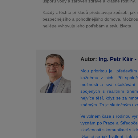
úsporu vody a zároveň zdravé a krásné rostliny.
Každý z těchto příkladů představuje způsob, jak m
bezpečnějšího a pohodlnějšího domova. Možnost
nejlépe vyhovuje jeho potřebám a stylu života.
Autor:
Ing. Petr Kšír
Mou prioritou je především 
každému z nich. Při společ
možnosti a svá očekávání 
spojených s realitním trhe
nejvíce těší, když se za mno
známým. To je skutečným uz
Ve volném čase s rodinou vyr
vyznám po Praze a Středočes
zkušenosti s komunikací s lid
týkající se jak bydlení, tak 