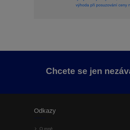
výhoda při posuzování ceny n
Chcete se jen nezáv
Odkazy
O mně