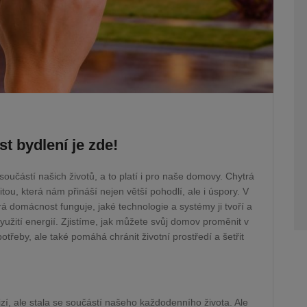
 bydlení je zde!
oučástí našich životů, a to platí i pro naše domovy. Chytrá
tou, která nám přináší nejen větší pohodlí, ale i úspory. V
á domácnost funguje, jaké technologie a systémy ji tvoří a
yužití energií. Zjistíme, jak můžete svůj domov proměnit v
potřeby, ale také pomáhá chránit životní prostředí a šetřit
izí, ale stala se součástí našeho každodenního života. Ale