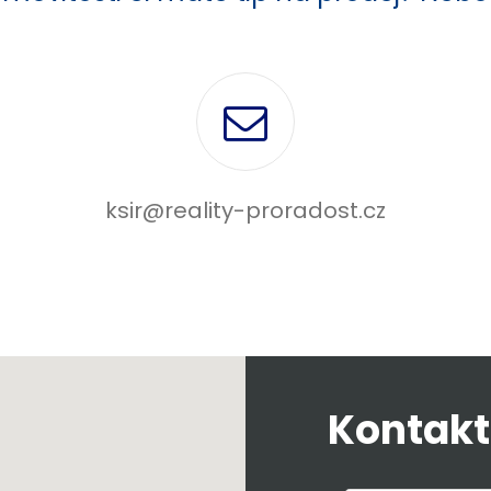
ksir@reality-proradost.cz
Kontakt