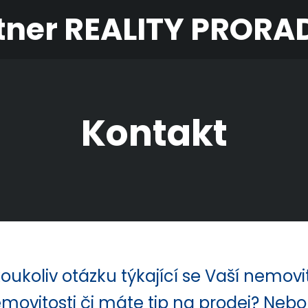
artner REALITY PRORAD
Kontakt
koukoliv otázku týkající se Vaší nemov
movitosti či máte tip na prodej? Nebo