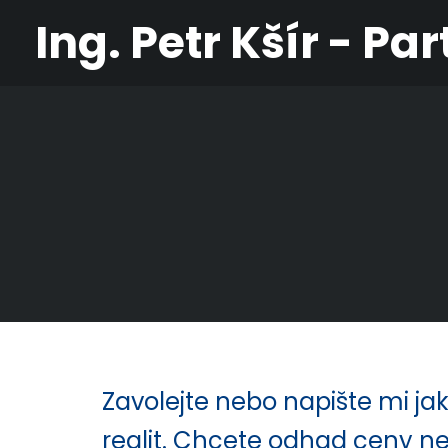
Ing. Petr Kšír - P
Zavolejte nebo napište mi ja
realit. Chcete odhad ceny ne