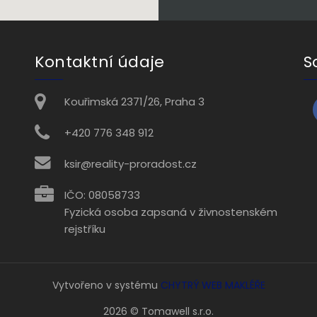
Kontaktní údaje
S
Kouřimská 2371/26, Praha 3
+420 776 348 912
ksir@reality-proradost.cz
IČO: 08058733
Fyzická osoba zapsaná v živnostenském
rejstříku
Vytvořeno v systému
CHYTRÝ WEB MAKLÉŘE
2026 © Tomawell s.r.o.