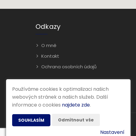
Odkazy
O mně
Kontakt
Ochrana osobních údajů
Používáme cookies k optimalizaci našich
webových stránek a našich služeb. Další
informace o cookies
najdete zde
.
Odmítnout vše
SOUHLASÍM
Nastavení