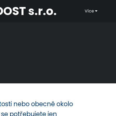
OST s.r.o.
Více
itosti nebo obecně okolo
 se potřebujete jen