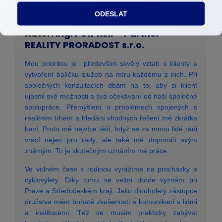
ODESLAT
Autor:
Ing. Petr Kšír - Partner
REALITY PRORADOST s.r.o.
Mou prioritou je především skvělý vztah s klienty a
vytvoření balíčku služeb na míru každému z nich. Při
společných konzultacích dbám na to, aby si klient
ujasnil své možnosti a svá očekávání od naší společné
spolupráce. Přemýšlení o problémech spojených s
realitním trhem a hledání vhodných řešení mě zkrátka
baví. Proto mě nejvíce těší, když se za mnou lidé rádi
vrací nejen pro rady, ale také mě doporučí svým
známým. To je skutečným uznáním mé práce.
Ve volném čase s rodinou vyrážíme na procházky a
cyklovýlety. Díky tomu se velmi dobře vyznám po
Praze a Středočeském kraji. Jako dlouholetý zástupce
družstva mám bohaté zkušenosti s komunikací s lidmi
a institucemi. Též se musím prakticky zabývat