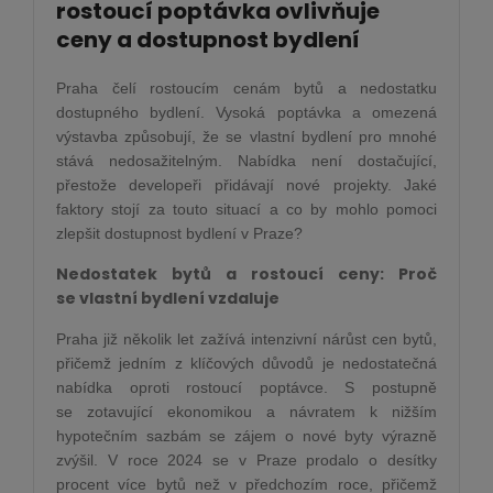
rostoucí poptávka ovlivňuje
ceny a dostupnost bydlení
Praha čelí rostoucím cenám bytů a nedostatku
dostupného bydlení. Vysoká poptávka a omezená
výstavba způsobují, že se vlastní bydlení pro mnohé
stává nedosažitelným. Nabídka není dostačující,
přestože developeři přidávají nové projekty. Jaké
faktory stojí za touto situací a co by mohlo pomoci
zlepšit dostupnost bydlení v Praze?
Nedostatek bytů a rostoucí ceny: Proč
se vlastní bydlení vzdaluje
Praha již několik let zažívá intenzivní nárůst cen bytů,
přičemž jedním z klíčových důvodů je nedostatečná
nabídka oproti rostoucí poptávce. S postupně
se zotavující ekonomikou a návratem k nižším
hypotečním sazbám se zájem o nové byty výrazně
zvýšil. V roce 2024 se v Praze prodalo o desítky
procent více bytů než v předchozím roce, přičemž