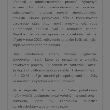
předpisů a administrativních procesů. Výrazným
krokem by bylo zjednodušení a urychlení
schvalovacího procesu nových developerských
projektů. Dlouhé povolovací lhůty a komplikovaná
byrokracie stále brzdí nové projekty, což vede
k omezené nabídce bytů a rostoucím cenám.
Například legislativní úpravy ve stavebním zákoně,
přijaté v roce 2021, měly tento problém řešit, ale jejich
implementace probíhá pomalu​.
Další navrhované změny zahrnují digitalizaci
stavebního řízení, která by usnadnila a urychlila
povolovací procesy. Zkušenosti ze zahraničí ukazují,
že digitální platformy mohou zefektivnit stavební řízení
až o 30 %, což je zásadní při uspokojování poptávky
ve městech s vysokou hustotou obyvatel​.
Vedle legislativních změn by Praha potřebovala
i efektivnější spolupráci mezi veřejným a soukromým
sektorem, která by zahrnovala investice
do infrastruktury a veřejných služeb.