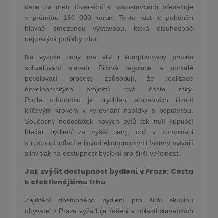
cena za metr čtvereční v novostavbách přesahuje
v průměru 160 000 korun. Tento růst je poháněn
hlavně omezenou výstavbou, která dlouhodobě
nepokrývá potřeby trhu.
Na vysoké ceny má vliv i komplikovaný proces
schvalování staveb. Přísná regulace a pomalé
povolovací procesy způsobují, že realizace
developerských projektů trvá často roky.
Podle odborníků je zrychlení stavebních řízení
klíčovým krokem k vyrovnání nabídky s poptávkou.
Současný nedostatek nových bytů tak nutí kupující
hledat bydlení za vyšší ceny, což v kombinaci
s rostoucí inflací a jinými ekonomickými faktory vytváří
silný tlak na dostupnost bydlení pro širší veřejnost.
Jak zvýšit dostupnost bydlení v Praze: Cesta
k efektivnějšímu trhu
Zajištění dostupného bydlení pro širší skupinu
obyvatel v Praze vyžaduje řešení v oblasti stavebních