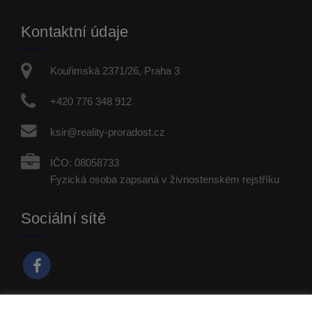
Kontaktní údaje
Kouřimská 2371/26, Praha 3
+420 776 348 912
ksir@reality-proradost.cz
IČO: 08058733
Fyzická osoba zapsaná v živnostenském rejstříku
Sociální sítě