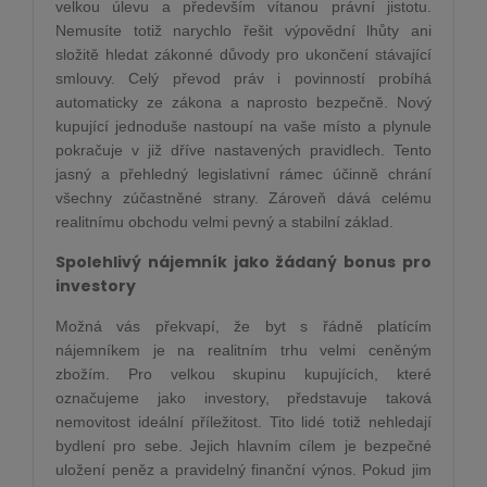
velkou úlevu a především vítanou právní jistotu.
Nemusíte totiž narychlo řešit výpovědní lhůty ani
složitě hledat zákonné důvody pro ukončení stávající
smlouvy. Celý převod práv i povinností probíhá
automaticky ze zákona a naprosto bezpečně. Nový
kupující jednoduše nastoupí na vaše místo a plynule
pokračuje v již dříve nastavených pravidlech. Tento
jasný a přehledný legislativní rámec účinně chrání
všechny zúčastněné strany. Zároveň dává celému
realitnímu obchodu velmi pevný a stabilní základ.
Spolehlivý nájemník jako žádaný bonus pro
investory
Možná vás překvapí, že byt s řádně platícím
nájemníkem je na realitním trhu velmi ceněným
zbožím. Pro velkou skupinu kupujících, které
označujeme jako investory, představuje taková
nemovitost ideální příležitost. Tito lidé totiž nehledají
bydlení pro sebe. Jejich hlavním cílem je bezpečné
uložení peněz a pravidelný finanční výnos. Pokud jim