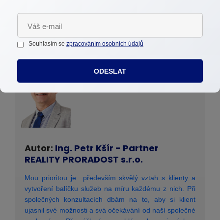
na tomto webu. Společně najdeme optimální řešení
pro vaši situaci.
Souhlasím se
zpracováním osobních údajů
ODESLAT
Autor:
Ing. Petr Kšír - Partner
REALITY PRORADOST s.r.o.
Mou prioritou je především skvělý vztah s klienty a
vytvoření balíčku služeb na míru každému z nich. Při
společných konzultacích dbám na to, aby si klient
ujasnil své možnosti a svá očekávání od naší společné