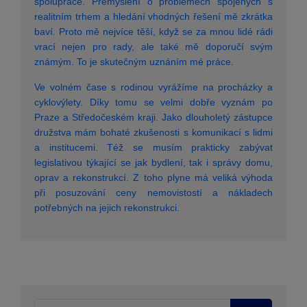
spolupráce. Přemýšlení o problémech spojených s
realitním trhem a hledání vhodných řešení mě zkrátka
baví. Proto mě nejvíce těší, když se za mnou lidé rádi
vrací nejen pro rady, ale také mě doporučí svým
známým. To je skutečným uznáním mé práce.
Ve volném čase s rodinou vyrážíme na procházky a
cyklovýlety. Díky tomu se velmi dobře vyznám po
Praze a Středočeském kraji. Jako dlouholetý zástupce
družstva mám bohaté zkušenosti s komunikací s lidmi
a institucemi. Též se musím prakticky zabývat
legislativou týkající se jak bydlení, tak i správy domu,
oprav a rekonstrukcí. Z toho plyne má veliká výhoda
při posuzování ceny nemovistostí a nákladech
potřebných na jejich rekonstrukci.