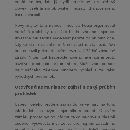
nabídnete byt, kde již bydlí prověřený a spolehlivý
člověk, ušetříte jim obrovské množství drahocenného
času i starostí.
Nový majitel totiž nemusí hned po koupi organizovat
náročné prohlídky a složitě hledat vhodné nájemce.
Investice mu začíná vydělávat peníze od prvního dne,
kdy se stane vlastníkem. Nemovitost navíc nezůstává
ani na chvíli prázdná, takže nevznikají žádné zbytečné
ztráty. Přítomnost bezproblémového nájemce je proto
skvělým prodejním argumentem. Může vám pomoci
najít vážného zájemce mnohem rychleji a za velmi
výhodných podmínek.
Otevřená komunikace zajistí hladký průběh
prohlídek
Úspěch celého prodeje závisí do velké míry na tom,
jak budete se svým nájemníkem jednat. O svém
záměru prodat byt ho informujte co nejdříve a ideálně
osobně. Vysvětlete mu, že se pro něj nic zásadního
nemění a jeho smlouva platí dál. Když pomine