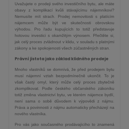
Uvažujete o prodeji svého investičního bytu, ale máte
obavy z komplikací kvůli stávajícímu nájemníkovi?
Nemusíte mít strach. Prodej nemovitosti s platícím
nájemcem může být ve skutečnosti obrovskou
výhodou. Pro řadu kupujících to totiž představuje
hotovou investici s okamžitým výnosem. Přečtěte si,
jak celý proces zvládnout v klidu, v souladu s platnými
zákony a ke spokojenosti všech zúčastněných stran.
Právní jistota jako základ klidného prodeje
Mnoho vlastníků se domnívá, že před prodejem bytu
musí nájemní vztah bezpodmínečně ukončit. To je
však častý omyl, který může celý proces zbytečně
zkomplikovat. Podle českého občanského zákoníku
totiž změna vlastnictví bytu, ve kterém nájemce bydlí,
není sama o sobě důvodem k výpovědi z nájmu.
Práva a povinnosti z nájmu automaticky přecházejí na
nového vlastníka.
Pro vás jako současného prodávajícího to znamená